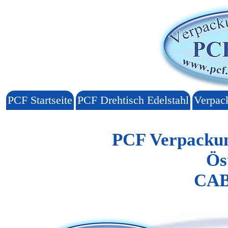
PCF Startseite
PCF Drehtisch Edelstahl
Verpac
PCF Verpacku
Ös
CAB