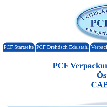
PCF Startseite
PCF Drehtisch Edelstahl
Verpac
PCF Verpacku
Ös
CAB